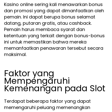
Kasino online sering kali menawarkan bonus
dan promosi yang dapat dimanfaatkan oleh
pemain. Ini dapat berupa bonus selamat
datang, putaran gratis, atau cashback.
Pemain harus membaca syarat dan
ketentuan yang terkait dengan bonus-bonus
ini untuk memastikan bahwa mereka
memanfaatkan penawaran tersebut secara
maksimal.
Faktor yang
Mempengaruhi
Kemenangan pada Slot
Terdapat beberapa faktor yang dapat
memengaruhi peluang memenangkan