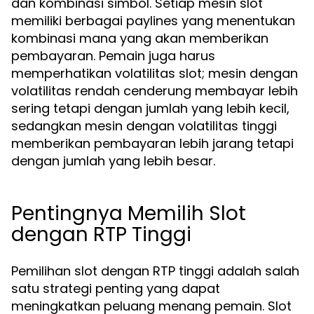
dan kombinasi simbol. Setiap mesin slot
memiliki berbagai paylines yang menentukan
kombinasi mana yang akan memberikan
pembayaran. Pemain juga harus
memperhatikan volatilitas slot; mesin dengan
volatilitas rendah cenderung membayar lebih
sering tetapi dengan jumlah yang lebih kecil,
sedangkan mesin dengan volatilitas tinggi
memberikan pembayaran lebih jarang tetapi
dengan jumlah yang lebih besar.
Pentingnya Memilih Slot
dengan RTP Tinggi
Pemilihan slot dengan RTP tinggi adalah salah
satu strategi penting yang dapat
meningkatkan peluang menang pemain. Slot