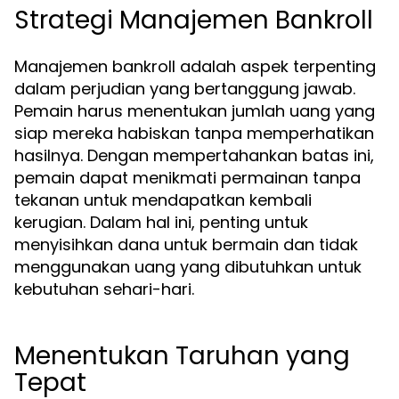
Strategi Manajemen Bankroll
Manajemen bankroll adalah aspek terpenting
dalam perjudian yang bertanggung jawab.
Pemain harus menentukan jumlah uang yang
siap mereka habiskan tanpa memperhatikan
hasilnya. Dengan mempertahankan batas ini,
pemain dapat menikmati permainan tanpa
tekanan untuk mendapatkan kembali
kerugian. Dalam hal ini, penting untuk
menyisihkan dana untuk bermain dan tidak
menggunakan uang yang dibutuhkan untuk
kebutuhan sehari-hari.
Menentukan Taruhan yang
Tepat