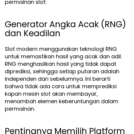
permainan slot:
Generator Angka Acak (RNG)
dan Keadilan
Slot modern menggunakan teknologi RNG
untuk memastikan hasil yang acak dan adil.
RNG menghasilkan hasil yang tidak dapat
diprediksi, sehingga setiap putaran adalah
independen dari sebelumnya. Ini berarti
bahwa tidak ada cara untuk memprediksi
kapan mesin slot akan membayar,
menambah elemen keberuntungan dalam
permainan.
Pentingnya Memilih Platform