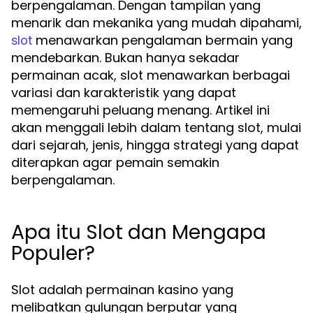
berpengalaman. Dengan tampilan yang
menarik dan mekanika yang mudah dipahami,
menawarkan pengalaman bermain yang
slot
mendebarkan. Bukan hanya sekadar
permainan acak, slot menawarkan berbagai
variasi dan karakteristik yang dapat
memengaruhi peluang menang. Artikel ini
akan menggali lebih dalam tentang slot, mulai
dari sejarah, jenis, hingga strategi yang dapat
diterapkan agar pemain semakin
berpengalaman.
Apa itu Slot dan Mengapa
Populer?
Slot adalah permainan kasino yang
melibatkan gulungan berputar yang