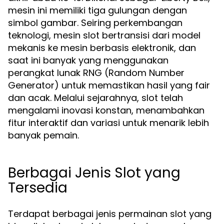
mesin ini memiliki tiga gulungan dengan
simbol gambar. Seiring perkembangan
teknologi, mesin slot bertransisi dari model
mekanis ke mesin berbasis elektronik, dan
saat ini banyak yang menggunakan
perangkat lunak RNG (Random Number
Generator) untuk memastikan hasil yang fair
dan acak. Melalui sejarahnya, slot telah
mengalami inovasi konstan, menambahkan
fitur interaktif dan variasi untuk menarik lebih
banyak pemain.
Berbagai Jenis Slot yang
Tersedia
Terdapat berbagai jenis permainan slot yang