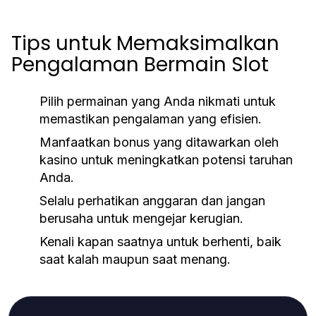
Tips untuk Memaksimalkan
Pengalaman Bermain Slot
Pilih permainan yang Anda nikmati untuk
memastikan pengalaman yang efisien.
Manfaatkan bonus yang ditawarkan oleh
kasino untuk meningkatkan potensi taruhan
Anda.
Selalu perhatikan anggaran dan jangan
berusaha untuk mengejar kerugian.
Kenali kapan saatnya untuk berhenti, baik
saat kalah maupun saat menang.