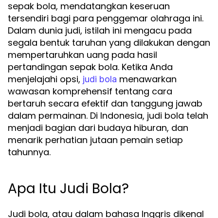
sepak bola, mendatangkan keseruan
tersendiri bagi para penggemar olahraga ini.
Dalam dunia judi, istilah ini mengacu pada
segala bentuk taruhan yang dilakukan dengan
mempertaruhkan uang pada hasil
pertandingan sepak bola. Ketika Anda
menjelajahi opsi,
menawarkan
judi bola
wawasan komprehensif tentang cara
bertaruh secara efektif dan tanggung jawab
dalam permainan. Di Indonesia, judi bola telah
menjadi bagian dari budaya hiburan, dan
menarik perhatian jutaan pemain setiap
tahunnya.
Apa Itu Judi Bola?
Judi bola, atau dalam bahasa Inggris dikenal