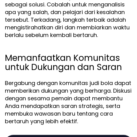
sebagai solusi. Cobalah untuk menganalisis
apa yang salah, dan pelajari dari kesalahan
tersebut. Terkadang, langkah terbaik adalah
mengistirahatkan diri dan membiarkan waktu
berlalu sebelum kembali bertaruh.
Memanfaatkan Komunitas
untuk Dukungan dan Saran
Bergabung dengan komunitas judi bola dapat
memberikan dukungan yang berharga. Diskusi
dengan sesama pemain dapat membantu
Anda mendapatkan saran strategis, serta
membuka wawasan baru tentang cara
bertaruh yang lebih efektif.