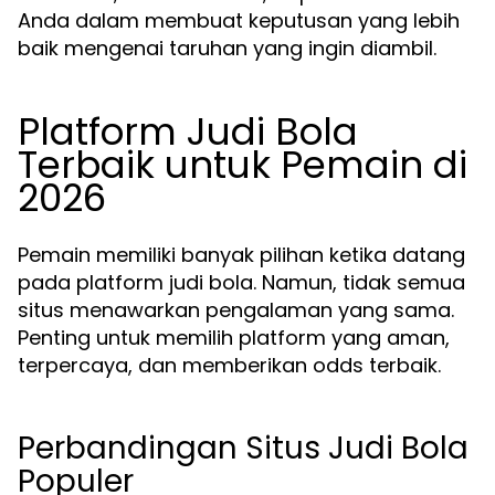
Anda dalam membuat keputusan yang lebih
baik mengenai taruhan yang ingin diambil.
Platform Judi Bola
Terbaik untuk Pemain di
2026
Pemain memiliki banyak pilihan ketika datang
pada platform judi bola. Namun, tidak semua
situs menawarkan pengalaman yang sama.
Penting untuk memilih platform yang aman,
terpercaya, dan memberikan odds terbaik.
Perbandingan Situs Judi Bola
Populer