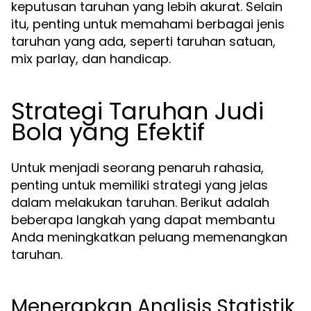
keputusan taruhan yang lebih akurat. Selain
itu, penting untuk memahami berbagai jenis
taruhan yang ada, seperti taruhan satuan,
mix parlay, dan handicap.
Strategi Taruhan Judi
Bola yang Efektif
Untuk menjadi seorang penaruh rahasia,
penting untuk memiliki strategi yang jelas
dalam melakukan taruhan. Berikut adalah
beberapa langkah yang dapat membantu
Anda meningkatkan peluang memenangkan
taruhan.
Menerapkan Analisis Statistik