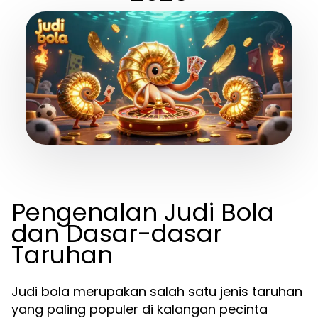
Pengenalan Judi Bola
dan Dasar-dasar
Taruhan
Judi bola merupakan salah satu jenis taruhan
yang paling populer di kalangan pecinta