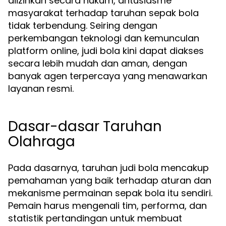
diizinkan secara hukum, antusiasme
masyarakat terhadap taruhan sepak bola
tidak terbendung. Seiring dengan
perkembangan teknologi dan kemunculan
platform online, judi bola kini dapat diakses
secara lebih mudah dan aman, dengan
banyak agen terpercaya yang menawarkan
layanan resmi.
Dasar-dasar Taruhan
Olahraga
Pada dasarnya, taruhan judi bola mencakup
pemahaman yang baik terhadap aturan dan
mekanisme permainan sepak bola itu sendiri.
Pemain harus mengenali tim, performa, dan
statistik pertandingan untuk membuat