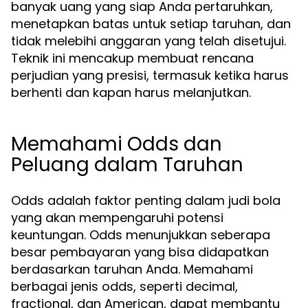
banyak uang yang siap Anda pertaruhkan,
menetapkan batas untuk setiap taruhan, dan
tidak melebihi anggaran yang telah disetujui.
Teknik ini mencakup membuat rencana
perjudian yang presisi, termasuk ketika harus
berhenti dan kapan harus melanjutkan.
Memahami Odds dan
Peluang dalam Taruhan
Odds adalah faktor penting dalam judi bola
yang akan mempengaruhi potensi
keuntungan. Odds menunjukkan seberapa
besar pembayaran yang bisa didapatkan
berdasarkan taruhan Anda. Memahami
berbagai jenis odds, seperti decimal,
fractional, dan American, dapat membantu