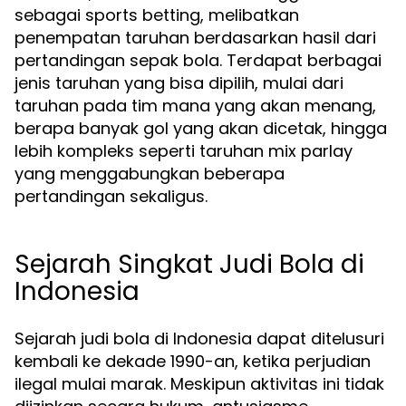
sebagai sports betting, melibatkan
penempatan taruhan berdasarkan hasil dari
pertandingan sepak bola. Terdapat berbagai
jenis taruhan yang bisa dipilih, mulai dari
taruhan pada tim mana yang akan menang,
berapa banyak gol yang akan dicetak, hingga
lebih kompleks seperti taruhan mix parlay
yang menggabungkan beberapa
pertandingan sekaligus.
Sejarah Singkat Judi Bola di
Indonesia
Sejarah judi bola di Indonesia dapat ditelusuri
kembali ke dekade 1990-an, ketika perjudian
ilegal mulai marak. Meskipun aktivitas ini tidak