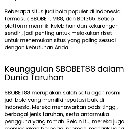
Beberapa situs judi bola populer di Indonesia
termasuk SBOBET, M88, dan Bet365. Setiap
platform memiliki kelebihan dan kekurangan
sendiri, jadi penting untuk melakukan riset
untuk menemukan situs yang paling sesuai
dengan kebutuhan Anda.
Keunggulan SBOBET88 dalam
Dunia Taruhan
SBOBET88 merupakan salah satu agen resmi
judi bola yang memiliki reputasi baik di
Indonesia. Mereka menawarkan odds tinggi,
berbagai jenis taruhan, serta antarmuka
pengguna yang ramah. Selain itu, mereka juga
menyediakan berbagai promosi menarik yang