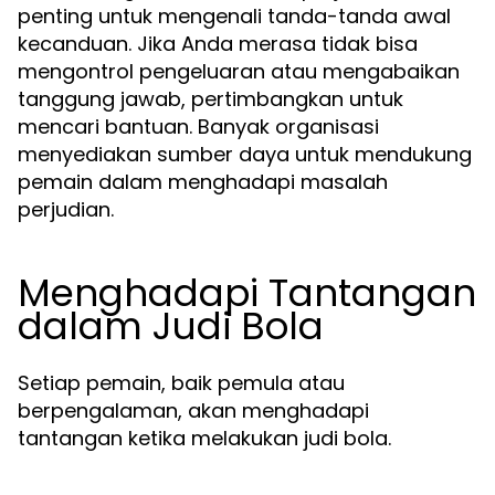
penting untuk mengenali tanda-tanda awal
kecanduan. Jika Anda merasa tidak bisa
mengontrol pengeluaran atau mengabaikan
tanggung jawab, pertimbangkan untuk
mencari bantuan. Banyak organisasi
menyediakan sumber daya untuk mendukung
pemain dalam menghadapi masalah
perjudian.
Menghadapi Tantangan
dalam Judi Bola
Setiap pemain, baik pemula atau
berpengalaman, akan menghadapi
tantangan ketika melakukan judi bola.