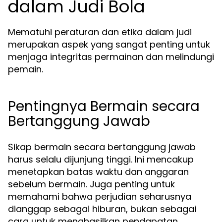
dalam Judi Bola
Mematuhi peraturan dan etika dalam judi
merupakan aspek yang sangat penting untuk
menjaga integritas permainan dan melindungi
pemain.
Pentingnya Bermain secara
Bertanggung Jawab
Sikap bermain secara bertanggung jawab
harus selalu dijunjung tinggi. Ini mencakup
menetapkan batas waktu dan anggaran
sebelum bermain. Juga penting untuk
memahami bahwa perjudian seharusnya
dianggap sebagai hiburan, bukan sebagai
cara untuk menghasilkan pendapatan.